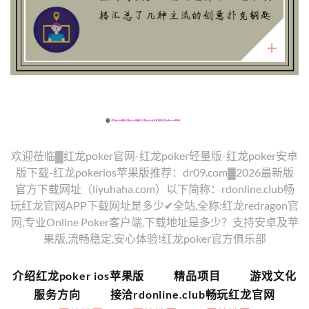
欢迎莅临▓红龙poker官网-红龙poker轻量版-红龙poker安卓
版下载-红龙pokerios苹果版推荐：dr09.com▓2026最新版
官方下载网址（liyuhaha.com）以下简称：rdonline.club畅
玩红龙官网APP下载网址是多少✔全站,全称:红龙redragon官
网,专业Online Poker客户端,下载地址是多少？支持安卓及苹
果版,流畅稳定,安心体验!红龙poker官方俱乐部
介绍红龙poker ios苹果版
精品项目
游戏文化
服务方向
接洽rdonline.club畅玩红龙官网