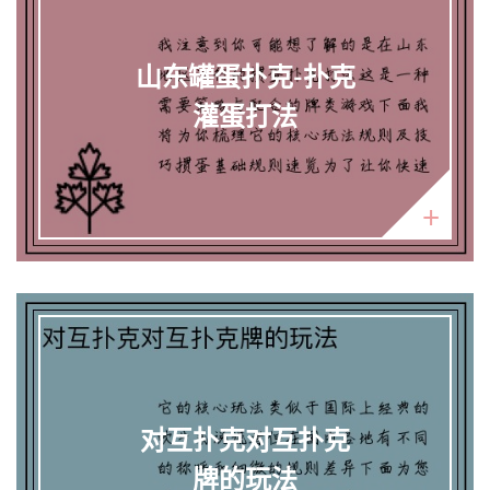
山东罐蛋扑克-扑克
灌蛋打法
对互扑克对互扑克
牌的玩法