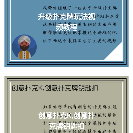
升级扑克牌玩法视
频教程
创意扑克K,创意扑
克牌钥匙扣