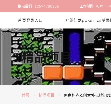
13594780386
致电我们:
工作时间:
礼拜一 - 礼
首页登录入口
介绍红龙poker ios苹
精品项目
首页
精品项目
创意扑克K,创意扑克牌钥