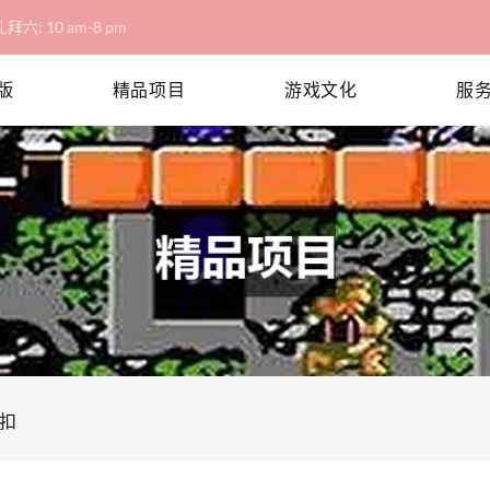
拜六: 10 am-8 pm
果版
精品项目
游戏文化
服
匙扣