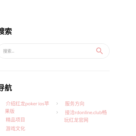
搜索
搜索...
导航
介绍红龙poker ios苹
服务方向
果版
接洽rdonline.club畅
精品项目
玩红龙官网
游戏文化