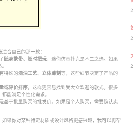
2
2
最适合自己的那一款：
了
随身携带、随时把玩
，迷你仿真扑克是不二之选。如果
适。
2
有特殊的
滴油工艺
、
立体雕刻
等，这些细节决定了产品的
量或评价排序
，这样更容易找到受大众欢迎的款式。很多
，都能满足个性化需求。
是基于批量购买的批发价。如果是个人购买，需要确认卖
！如果你对某种特定材质或设计风格更感兴趣，我可以再帮