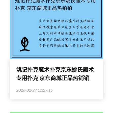
姚记扑克魔术扑克京东姚氏魔术
专用扑克 京东商城正品热销销
2026-02-27 11:27:15