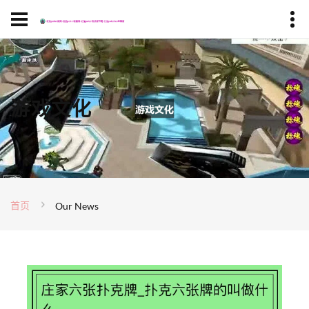
游戏文化
首页
Our News