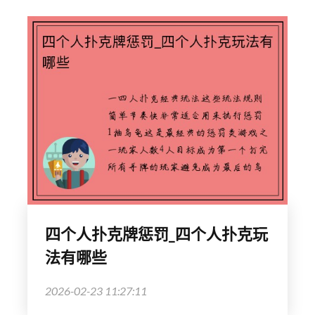
四个人扑克牌惩罚_四个人扑克玩
法有哪些
2026-02-23 11:27:11