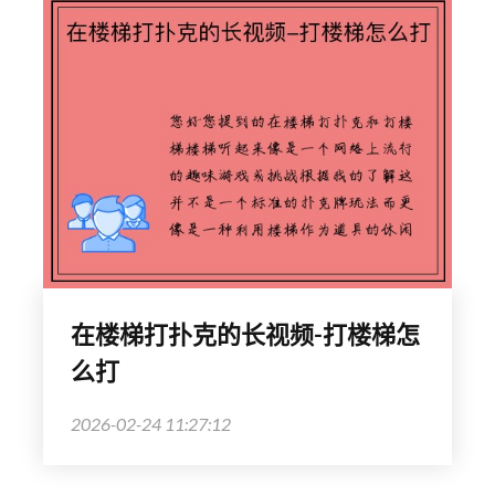
在楼梯打扑克的长视频-打楼梯怎
么打
2026-02-24 11:27:12