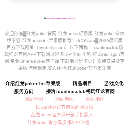
欢迎莅临▓红龙poker官网-红龙poker轻量版-红龙poker安卓
版下载-红龙pokerios苹果版推荐：dr09.com▓2026最新版
官方下载网址（liyuhaha.com）以下简称：rdonline.club畅
玩红龙官网APP下载网址是多少✔全站,全称:红龙redragon官
网,专业Online Poker客户端,下载地址是多少？支持安卓及苹
果版,流畅稳定,安心体验!红龙poker官方俱乐部
介绍红龙poker ios苹果版
精品项目
游戏文化
服务方向
接洽rdonline.club畅玩红龙官网
网站地图
网站地图
网站地图
红龙poker官方俱乐部网页版
红龙poker官方俱乐部手机版入口
红龙poker官方俱乐部APP下载