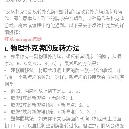
2026-02-21 11:27:11
“反转扑克”或“反转扑克牌”通常指的是改变扑克牌顺序的操
作，即使原本从上到下的牌序完全颠倒。这种操作在扑克牌
游戏、魔术或编程中可能遇到。以下是关于反转扑克牌的详
细解释：
红龙redragon官网
1.
物理扑克牌的反转方法
如果你有一副物理扑克牌，想反转其顺序（例如，从顺
序A、B、C变为C、B、A），最常见的方法是：
逐张转移法
：将原牌堆最上面的牌一张一张地拿起，并
放到一个新牌堆的顶部。这样，新牌堆的顺序就会与原顺序
相反。
例如，原牌堆从上到下是1、2、3：
取牌1放到新牌堆 → 新牌堆：1
取牌2放到新牌堆顶部 → 新牌堆：2、1
取牌3放到新牌堆顶部 → 新牌堆：3、2、1
整体翻转法
：如果你不关心牌面的朝向（如面朝上或面
朝下），可以直接将整副牌翻转过来。但注意，翻转会改变